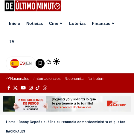
Inicio
Noticias
Cine
Loterías
Finanzas
TV
ES
|
EN
Nacionales
Internacionales
Economía
Entretenimiento
Deport
Home
-
Bonny Cepeda publica su renuncia como viceministro etiquetando a Omar y Leonel en redes sociales
NACIONALES