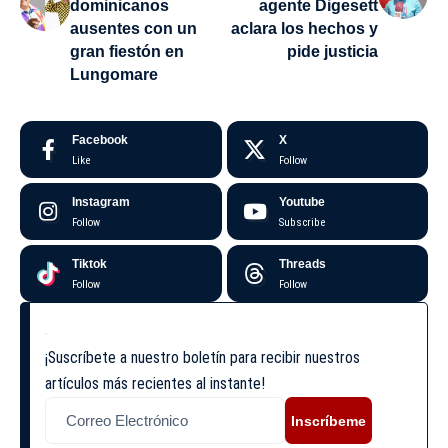
dominicanos
agente Digesett
ausentes con un
aclara los hechos y
gran fiestón en
pide justicia
Lungomare
Facebook
X
Like
Follow
Instagram
Youtube
Follow
Subscribe
Tiktok
Threads
Follow
Follow
¡Suscríbete a nuestro boletín para recibir nuestros
artículos más recientes al instante!
Inscríbeme