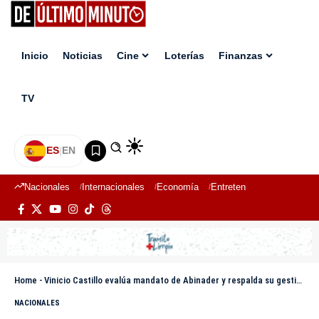
Inicio
Noticias
Cine
Loterías
Finanzas
TV
ES
|
EN
Nacionales
Internacionales
Economía
Entretenimiento
Deport
Home
-
Vinicio Castillo evalúa mandato de Abinader y respalda su gestión
NACIONALES