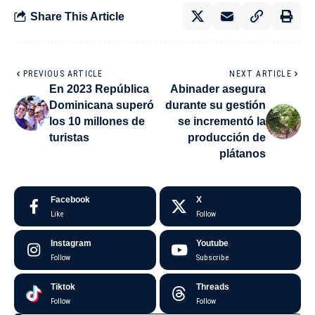
Share This Article
PREVIOUS ARTICLE
NEXT ARTICLE
En 2023 República
Abinader asegura
Dominicana superó
durante su gestión
los 10 millones de
se incrementó la
turistas
producción de
plátanos
Facebook
X
Like
Follow
Instagram
Youtube
Follow
Subscribe
Tiktok
Threads
Follow
Follow