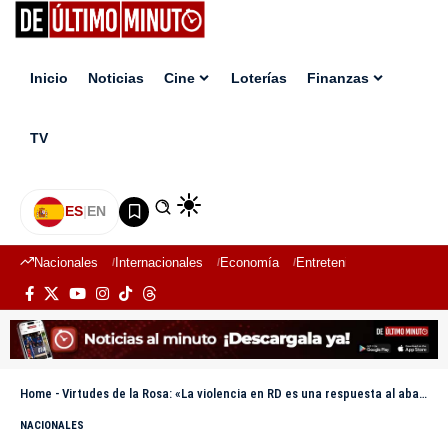
Inicio
Noticias
Cine
Loterías
Finanzas
TV
ES
|
EN
Nacionales
Internacionales
Economía
Entretenimiento
Deport
Home
-
Virtudes de la Rosa: «La violencia en RD es una respuesta al abandono del Estado y la impunidad»
NACIONALES