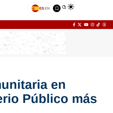
ES
|
EN
unitaria en
erio Público más