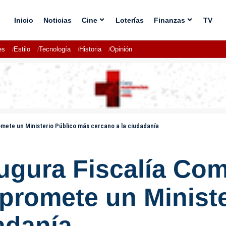
Inicio
Noticias
Cine
Loterías
Finanzas
TV
es
Estilo
Tecnología
Historia
Opinión
omete un Ministerio Público más cercano a la ciudadanía
ugura Fiscalía Com
 promete un Minist
adanía