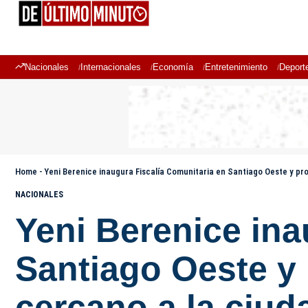
Nacionales
Internacionales
Economía
Entretenimiento
Deport
Home
-
Yeni Berenice inaugura Fiscalía Comunitaria en Santiago Oeste y pr
NACIONALES
Yeni Berenice ina
Santiago Oeste y
cercano a la ciud