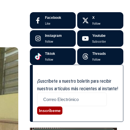
Facebook
X
Like
Follow
Instagram
Youtube
Follow
Subscribe
Tiktok
Threads
Follow
Follow
¡Suscríbete a nuestro boletín para recibir
nuestros artículos más recientes al instante!
Inscríbeme