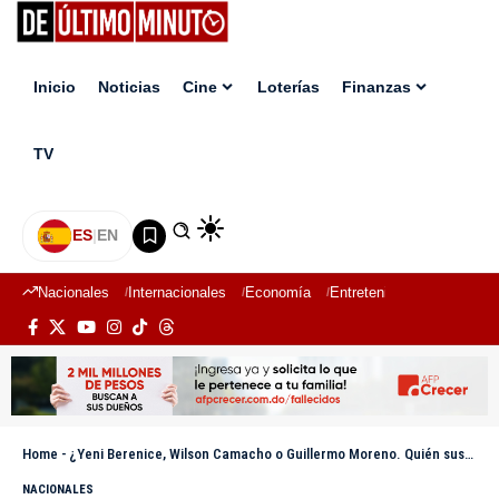
Inicio
Noticias
Cine
Loterías
Finanzas
TV
ES
|
EN
Nacionales
Internacionales
Economía
Entretenimiento
Deport
Home
-
¿Yeni Berenice, Wilson Camacho o Guillermo Moreno. Quién sustituirá a Miriam Germán en la Procuraduría?
NACIONALES