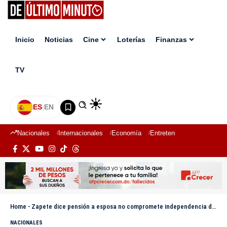
Inicio
Noticias
Cine
Loterías
Finanzas
TV
ES
|
EN
Nacionales
Internacionales
Economía
Entretenimiento
Deport
Home
-
Zapete dice pensión a esposa no compromete independencia de pensamiento que le caracteriza
NACIONALES