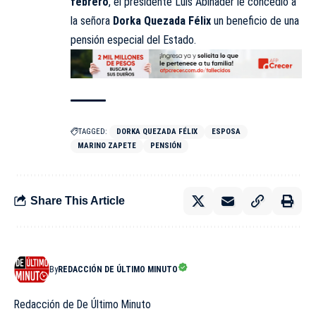
febrero
, el presidente Luis Abinader le concedió a
la señora
Dorka Quezada Félix
un beneficio de una
pensión especial del Estado.
TAGGED:
DORKA QUEZADA FÉLIX
ESPOSA
MARINO ZAPETE
PENSIÓN
Share This Article
By
REDACCIÓN DE ÚLTIMO MINUTO
Redacción de De Último Minuto