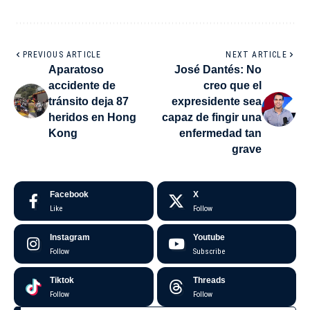
PREVIOUS ARTICLE
NEXT ARTICLE
Aparatoso
José Dantés: No
accidente de
creo que el
tránsito deja 87
expresidente sea
heridos en Hong
capaz de fingir una
Kong
enfermedad tan
grave
Facebook
X
Like
Follow
Instagram
Youtube
Follow
Subscribe
Tiktok
Threads
Follow
Follow