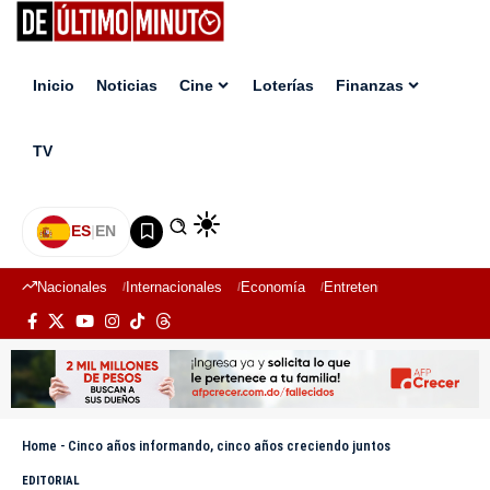
Inicio
Noticias
Cine
Loterías
Finanzas
TV
ES
|
EN
Nacionales
Internacionales
Economía
Entretenimiento
Deport
Home
-
Cinco años informando, cinco años creciendo juntos
EDITORIAL