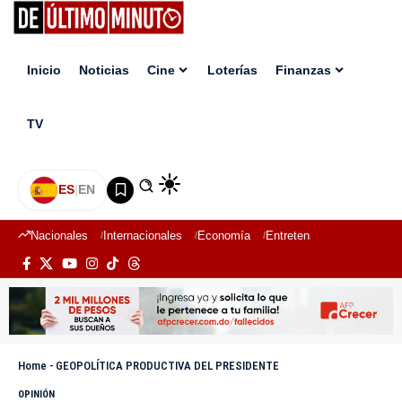
Inicio
Noticias
Cine
Loterías
Finanzas
TV
ES
|
EN
Nacionales
Internacionales
Economía
Entretenimiento
Deport
Home
-
GEOPOLÍTICA PRODUCTIVA DEL PRESIDENTE
OPINIÓN