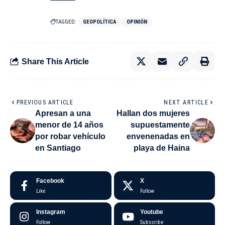
TAGGED:
GEOPOLÍTICA
OPINIÓN
Share This Article
PREVIOUS ARTICLE
NEXT ARTICLE
Apresan a una
Hallan dos mujeres
menor de 14 años
supuestamente
por robar vehículo
envenenadas en
en Santiago
playa de Haina
Facebook
X
Like
Follow
Instagram
Youtube
Follow
Subscribe