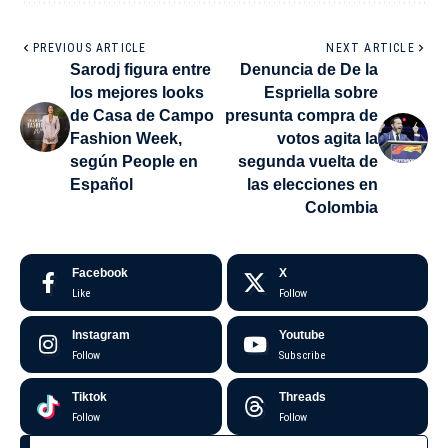
PREVIOUS ARTICLE
NEXT ARTICLE
Sarodj figura entre
Denuncia de De la
los mejores looks
Espriella sobre
de Casa de Campo
presunta compra de
Fashion Week,
votos agita la
según People en
segunda vuelta de
Español
las elecciones en
Colombia
Facebook
X
Like
Follow
Instagram
Youtube
Follow
Subscribe
Tiktok
Threads
Follow
Follow