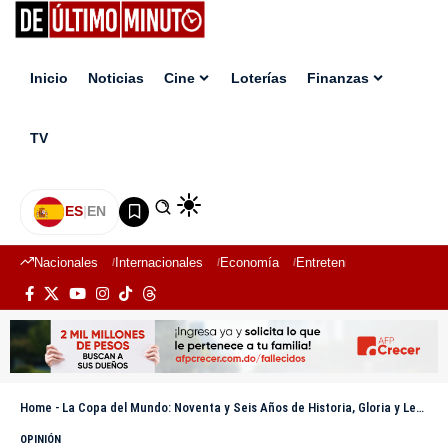
Inicio
Noticias
Cine
Loterías
Finanzas
TV
ES
|
EN
Nacionales
Internacionales
Economía
Entretenimiento
Deport
Home
-
La Copa del Mundo: Noventa y Seis Años de Historia, Gloria y Leyendas
OPINIÓN