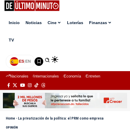
Inicio
Noticias
Cine
Loterías
Finanzas
TV
ES
|
EN
Nacionales
Internacionales
Economía
Entretenimiento
Deport
Home
-
La privatización de la política: el PRM como empresa
OPINIÓN