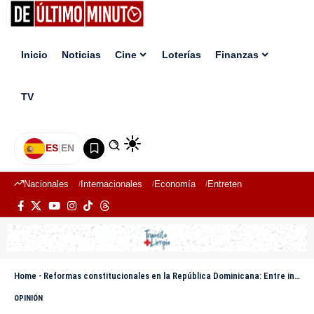
Inicio
Noticias
Cine
Loterías
Finanzas
TV
ES
|
EN
Nacionales
Internacionales
Economía
Entretenimiento
Deport
Home
-
Reformas constitucionales en la República Dominicana: Entre intereses políticos y la necesidad de un cambio verdadero
OPINIÓN