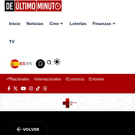
Inicio
Noticias
Cine
Loterías
Finanzas
TV
ES
|
EN
Nacionales
Internacionales
Economía
Entretenimiento
Deport
VOLVER