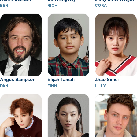
BEN
RICH
CORA
Elijah Tamati
Angus Sampson
Zhao Simei
FINN
DAN
LILLY