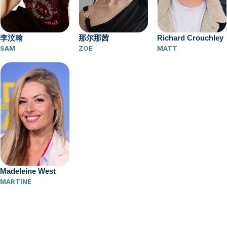
李汶翰
那尔那茜
Richard Crouchley
SAM
ZOE
MATT
Madeleine West
MARTINE