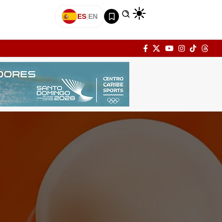
ES
|
EN