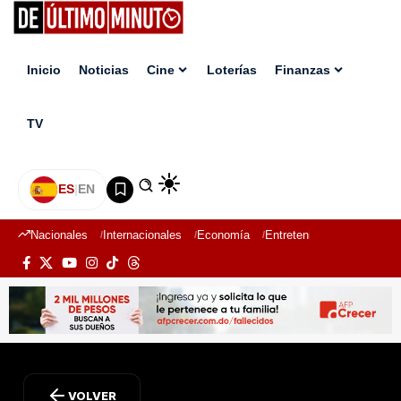
Inicio
Noticias
Cine
Loterías
Finanzas
TV
ES
|
EN
Nacionales
Internacionales
Economía
Entretenimiento
Deport
VOLVER