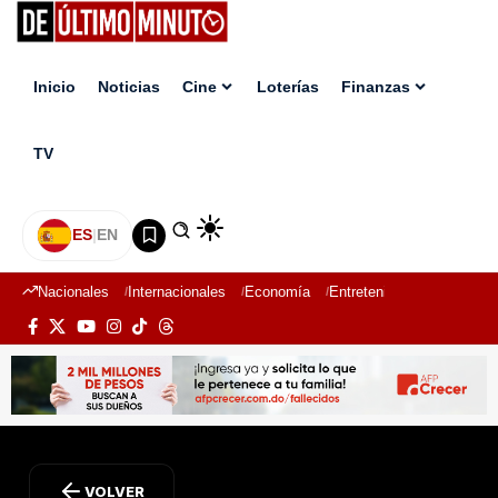
Inicio
Noticias
Cine
Loterías
Finanzas
TV
ES
|
EN
Nacionales
Internacionales
Economía
Entretenimiento
Deport
VOLVER