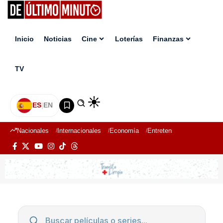
Inicio
Noticias
Cine
Loterías
Finanzas
TV
ES
|
EN
Nacionales
Internacionales
Economía
Entretenimiento
Deport