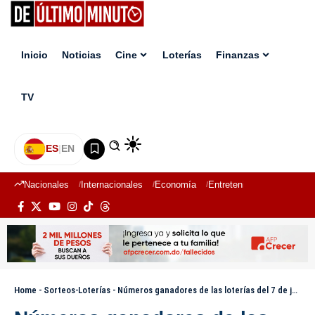
Inicio
Noticias
Cine
Loterías
Finanzas
TV
ES
|
EN
Nacionales
Internacionales
Economía
Entretenimiento
Deport
Home
-
Sorteos-Loterías
-
Números ganadores de las loterías del 7 de julio 2024