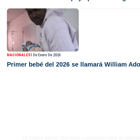
NACIONALES
1 De Enero De 2026
Primer bebé del 2026 se llamará William Adol
De Último Minuto TV
De Último Minuto Televisión se posiciona como un referent