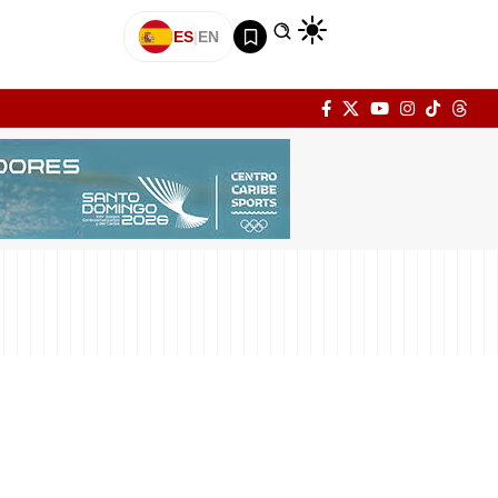
ES
|
EN