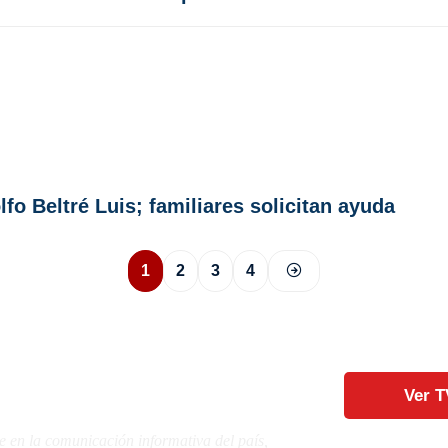
fo Beltré Luis; familiares solicitan ayuda
1
2
3
4
Ver T
e en la comunicación informativa del país,