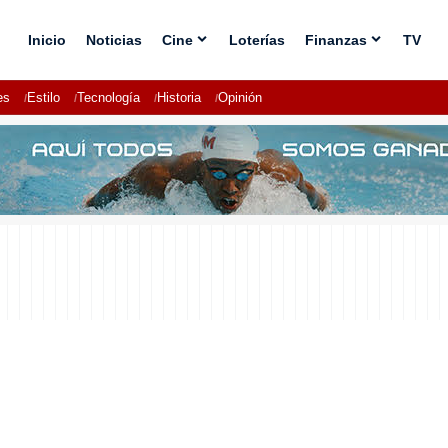
Inicio
Noticias
Cine
Loterías
Finanzas
TV
es
Estilo
Tecnología
Historia
Opinión