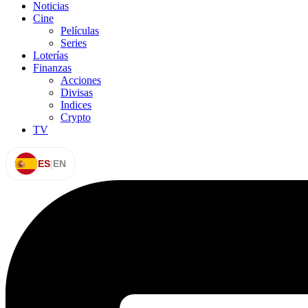
Noticias
Cine
Películas
Series
Loterías
Finanzas
Acciones
Divisas
Indices
Crypto
TV
ES
|
EN