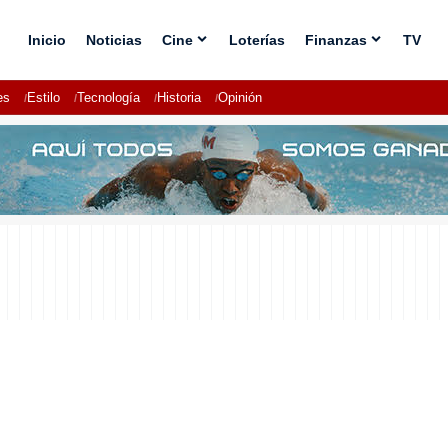
Inicio
Noticias
Cine
Loterías
Finanzas
TV
es
Estilo
Tecnología
Historia
Opinión