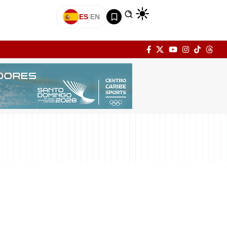
ES
|
EN