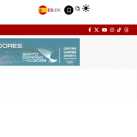
ES
|
EN