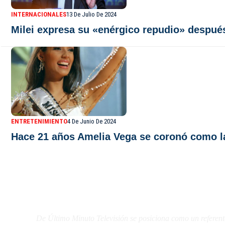
INTERNACIONALES
13 De Julio De 2024
Milei expresa su «enérgico repudio» después
ENTRETENIMIENTO
4 De Junio De 2024
Hace 21 años Amelia Vega se coronó como l
De Último Minuto TV
De Último Minuto Televisión se posiciona como un referent