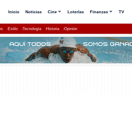
Inicio
Noticias
Cine
Loterías
Finanzas
TV
es
Estilo
Tecnología
Historia
Opinión