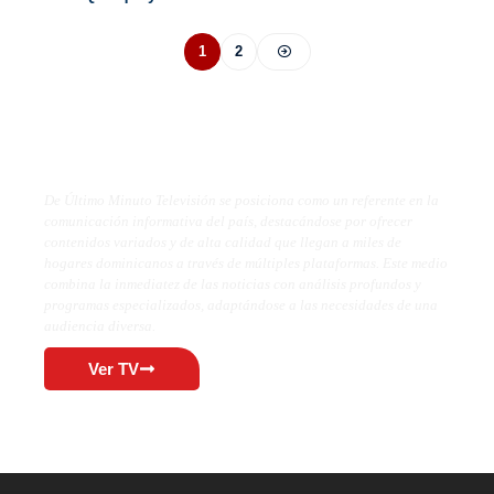
1
2
De Último Minuto TV
De Último Minuto Televisión se posiciona como un referente en la
comunicación informativa del país, destacándose por ofrecer
contenidos variados y de alta calidad que llegan a miles de
hogares dominicanos a través de múltiples plataformas. Este medio
combina la inmediatez de las noticias con análisis profundos y
programas especializados, adaptándose a las necesidades de una
audiencia diversa.
Ver TV