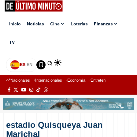
Inicio
Noticias
Cine
Loterías
Finanzas
TV
ES
|
EN
Nacionales
Internacionales
Economía
Entretenimiento
Deport
estadio Quisqueya Juan
Marichal