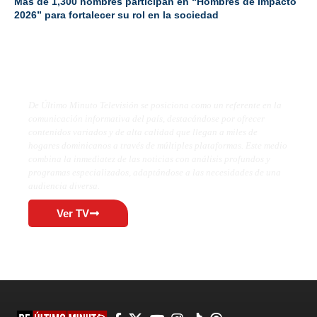
Más de 1,300 hombres participan en “Hombres de Impacto
2026” para fortalecer su rol en la sociedad
De Último Minuto TV
De Último Minuto Televisión se posiciona como un referente en la
comunicación informativa del país, destacándose por ofrecer
contenidos variados y de alta calidad que llegan a miles de
hogares dominicanos a través de múltiples plataformas. Este medio
combina la inmediatez de las noticias con análisis profundos y
programas especializados, adaptándose a las necesidades de una
audiencia diversa.
Ver TV