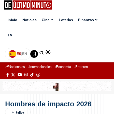
Inicio
Noticias
Cine
Loterías
Finanzas
TV
ES
|
EN
Nacionales
Internacionales
Economía
Entretenimiento
Deport
Hombres de impacto 2026