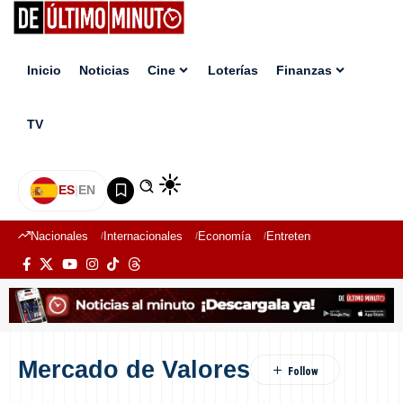
Inicio
Noticias
Cine
Loterías
Finanzas
TV
ES
|
EN
Nacionales
Internacionales
Economía
Entretenimiento
Deport
Mercado de Valores