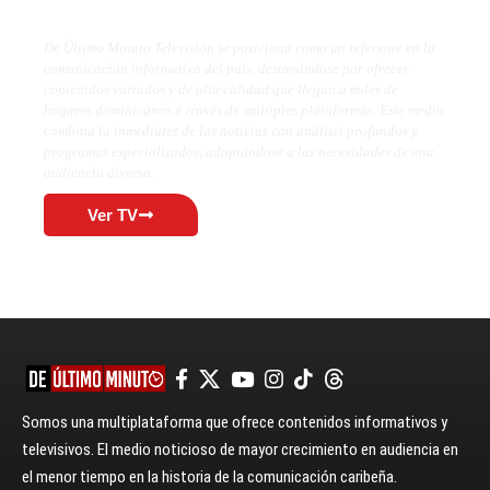
De Último Minuto TV
De Último Minuto Televisión se posiciona como un referente en la
comunicación informativa del país, destacándose por ofrecer
contenidos variados y de alta calidad que llegan a miles de
hogares dominicanos a través de múltiples plataformas. Este medio
combina la inmediatez de las noticias con análisis profundos y
programas especializados, adaptándose a las necesidades de una
audiencia diversa.
Ver TV
Somos una multiplataforma que ofrece contenidos informativos y
televisivos. El medio noticioso de mayor crecimiento en audiencia en
el menor tiempo en la historia de la comunicación caribeña.