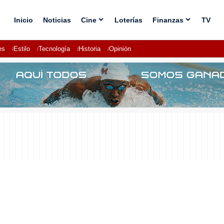
Inicio
Noticias
Cine
Loterías
Finanzas
TV
es
Estilo
Tecnología
Historia
Opinión