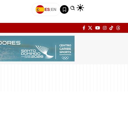
ES
|
EN