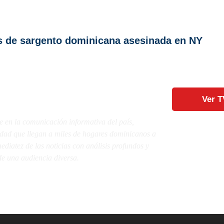
os de sargento dominicana asesinada en NY
Ver T
e en la comunicación informativa del país,
lidad que llegan a miles de hogares dominicanos a
diatez de las noticias con análisis profundos y
e una audiencia diversa.