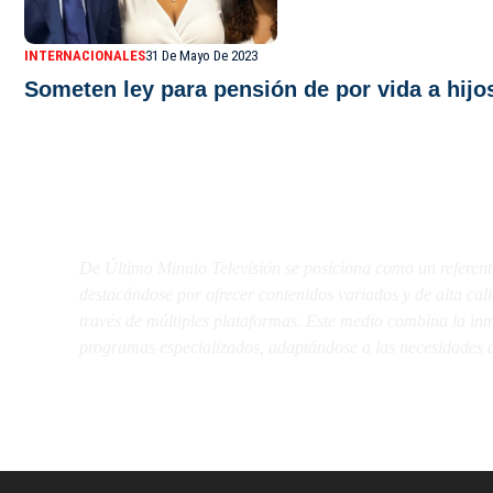
INTERNACIONALES
31 De Mayo De 2023
Someten ley para pensión de por vida a hij
De Último Minuto TV
De Último Minuto Televisión se posiciona como un referent
destacándose por ofrecer contenidos variados y de alta ca
través de múltiples plataformas. Este medio combina la inme
programas especializados, adaptándose a las necesidades d