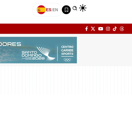
ES
|
EN