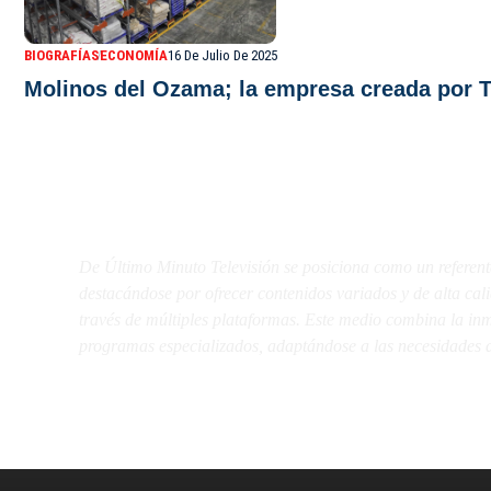
BIOGRAFÍAS
ECONOMÍA
16 De Julio De 2025
Molinos del Ozama; la empresa creada por T
De Último Minuto TV
De Último Minuto Televisión se posiciona como un referent
destacándose por ofrecer contenidos variados y de alta ca
través de múltiples plataformas. Este medio combina la inme
programas especializados, adaptándose a las necesidades d