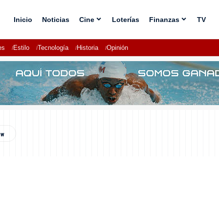
Inicio
Noticias
Cine
Loterías
Finanzas
TV
es
Estilo
Tecnología
Historia
Opinión