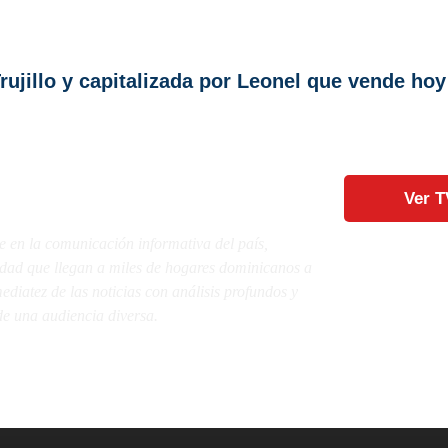
rujillo y capitalizada por Leonel que vende h
Ver T
e en la comunicación informativa del país,
lidad que llegan a miles de hogares dominicanos a
diatez de las noticias con análisis profundos y
e una audiencia diversa.