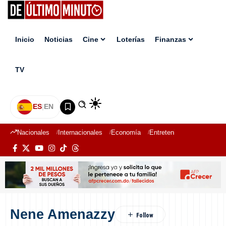
Inicio
Noticias
Cine
Loterías
Finanzas
TV
ES
|
EN
Nacionales
Internacionales
Economía
Entretenimiento
Deport
Nene Amenazzy