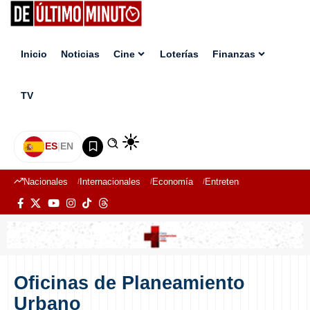
Inicio
Noticias
Cine
Loterías
Finanzas
TV
ES
|
EN
Nacionales
Internacionales
Economía
Entretenimiento
Deport
Oficinas de Planeamiento
Urbano