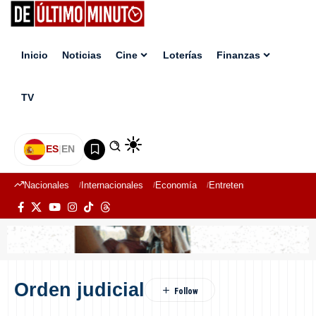
Inicio
Noticias
Cine
Loterías
Finanzas
TV
ES
|
EN
Nacionales
Internacionales
Economía
Entretenimiento
Deport
Orden judicial