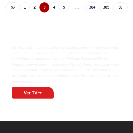
1
2
3
4
5
…
384
385
De Último Minuto TV
De Último Minuto Televisión se posiciona como un referente en la
comunicación informativa del país, destacándose por ofrecer
contenidos variados y de alta calidad que llegan a miles de
hogares dominicanos a través de múltiples plataformas. Este medio
combina la inmediatez de las noticias con análisis profundos y
programas especializados, adaptándose a las necesidades de una
audiencia diversa.
Ver TV