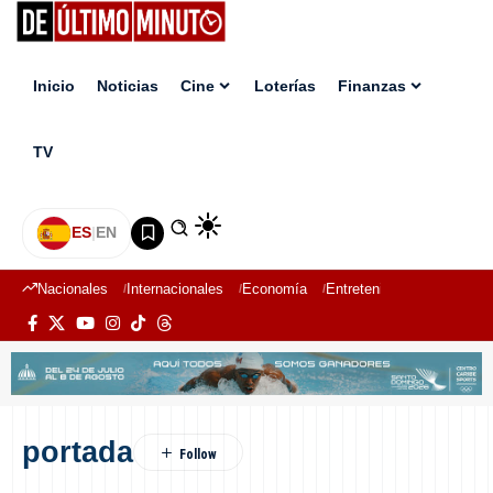
Inicio
Noticias
Cine
Loterías
Finanzas
TV
ES
|
EN
Nacionales
Internacionales
Economía
Entretenimiento
Deport
portada