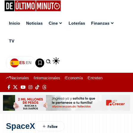
Inicio
Noticias
Cine
Loterías
Finanzas
TV
ES
|
EN
Nacionales
Internacionales
Economía
Entretenimiento
Deport
SpaceX