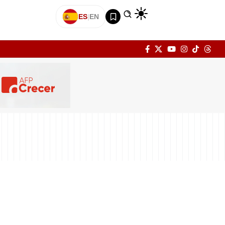
ES
|
EN