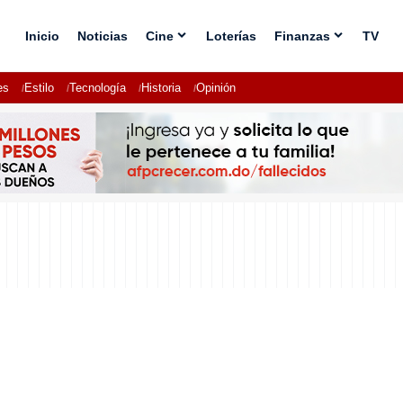
Inicio
Noticias
Cine
Loterías
Finanzas
TV
es
Estilo
Tecnología
Historia
Opinión