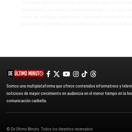
De Último Minuto Televisión se posiciona como un referent
destacándose por ofrecer contenidos variados y de alta ca
través de múltiples plataformas. Este medio combina la inme
programas especializados, adaptándose a las necesidades d
Somos una multiplataforma que ofrece contenidos informativos y televis
noticioso de mayor crecimiento en audiencia en el menor tiempo en la hist
comunicación caribeña.
© De Último Minuto. Todos los derechos reservados.