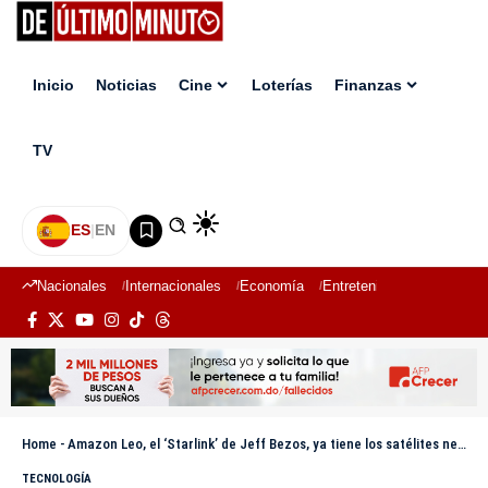
Inicio
Noticias
Cine
Loterías
Finanzas
TV
ES
|
EN
Nacionales
Internacionales
Economía
Entretenimiento
Deport
Home
-
Amazon Leo, el ‘Starlink’ de Jeff Bezos, ya tiene los satélites necesarios para ofrecer internet
TECNOLOGÍA