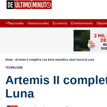
Nacionales
Internacionales
Economía
Entretenimiento
Deport
Home
-
Artemis II completa con éxito maniobra clave hacia la Luna
TECNOLOGÍA
Artemis II comple
Luna