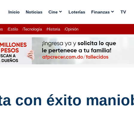
Inicio
Noticias
Cine
Loterías
Finanzas
TV
es
Estilo
Tecnología
Historia
Opinión
ta con éxito maniob