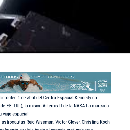
iércoles 1 de abril del Centro Espacial Kennedy en
e de EE. UU.), la misión Artemis II de la NASA ha marcado
u viaje espacial.
s astronautas Reid Wiseman, Victor Glover, Christina Koch
malmente su viaje hacia el espacio profundo tras