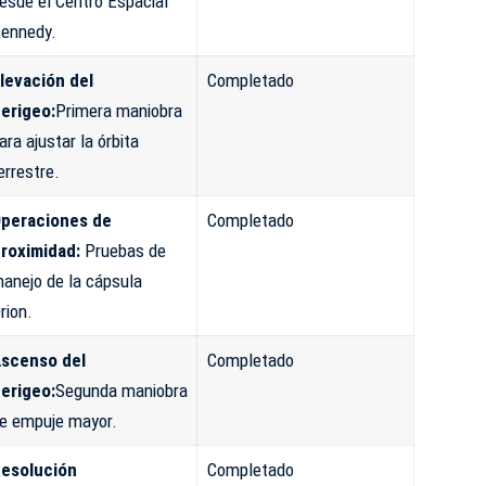
esde el Centro Espacial
ennedy.
levación del
Completado
erigeo:
Primera maniobra
ara ajustar la órbita
errestre.
peraciones de
Completado
roximidad:
Pruebas de
anejo de la cápsula
rion.
scenso del
Completado
erigeo:
Segunda maniobra
e empuje mayor.
esolución
Completado