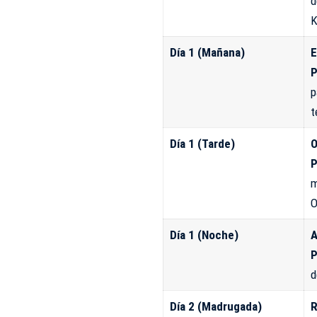
d
K
Día 1 (Mañana)
E
P
p
t
Día 1 (Tarde)
O
P
m
O
Día 1 (Noche)
A
P
d
Día 2 (Madrugada)
R