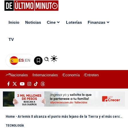
Inicio
Noticias
Cine
Loterías
Finanzas
TV
ES
|
EN
Nacionales
Internacionales
Economía
Entretenimiento
Deport
Home
-
Artemis II alcanza el punto más lejano de la Tierra y el más cercano a la Luna
TECNOLOGÍA