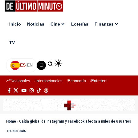
Inicio
Noticias
Cine
Loterías
Finanzas
TV
ES
|
EN
Nacionales
Internacionales
Economía
Entretenimiento
Deport
Home
-
Caída global de Instagram y Facebook afecta a miles de usuarios
TECNOLOGÍA