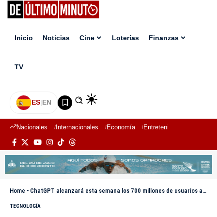
Inicio
Noticias
Cine
Loterías
Finanzas
TV
ES
|
EN
Nacionales
Internacionales
Economía
Entretenimiento
Deport
Home
-
ChatGPT alcanzará esta semana los 700 millones de usuarios activos semanales
TECNOLOGÍA