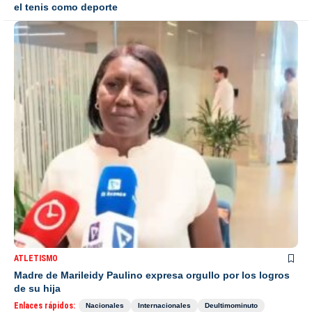
el tenis como deporte
ATLETISMO
Madre de Marileidy Paulino expresa orgullo por los logros
de su hija
Enlaces rápidos:
Nacionales
Internacionales
Deultimominuto