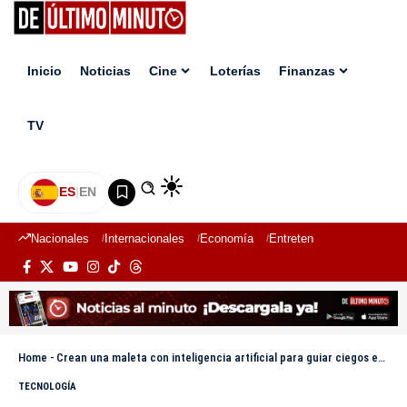
Inicio
Noticias
Cine
Loterías
Finanzas
TV
ES
|
EN
Nacionales
Internacionales
Economía
Entretenimiento
Deport
Home
-
Crean una maleta con inteligencia artificial para guiar ciegos en Japón
TECNOLOGÍA