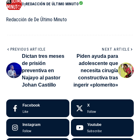
By
REDACCIÓN DE ÚLTIMO MINUTO
Redacción de De Último Minuto
PREVIOUS ARTICLE
NEXT ARTICLE
Dictan tres meses
Piden ayuda para
de prisión
adolescente que
preventiva en
necesita cirugía
Najayo al pastor
constructiva tras
Johan Castillo
ingerir «plomerito»
Facebook
X
Like
Follow
Instagram
Youtube
Follow
Subscribe