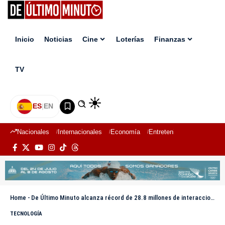
Inicio
Noticias
Cine
Loterías
Finanzas
TV
ES
|
EN
Nacionales
Internacionales
Economía
Entretenimiento
Deport
Home
-
De Último Minuto alcanza récord de 28.8 millones de interacciones en cinco meses, el mayor para un medio informativo dominicano
TECNOLOGÍA