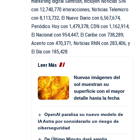
marketing digital
Semrush
, incluyen Noticias SIN
con 12,740,770 interacciones; Noticias Telemicro
con 8,113,732; El Nuevo Diario con 6,567,674;
Periódico Hoy con 1,479,378; CDN con 1,162,914;
El Nacional con 954,447; El Caribe con 738,289;
Acento con 470,371; Noticias RNN con 283,406; y
El Día con 185,428.
Leer Más
Nuevas imágenes del
sol muestran su
superficie con el mayor
detalle hasta la fecha
OpenAI paraliza su nuevo modelo de
IA Astra por considerarlo un riesgo de
ciberseguridad
De Último Minuto dará amplia