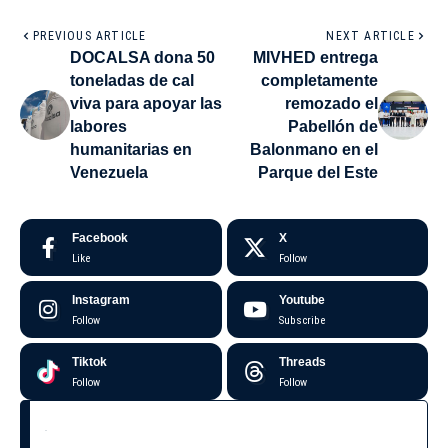
PREVIOUS ARTICLE
NEXT ARTICLE
DOCALSA dona 50
MIVHED entrega
toneladas de cal
completamente
viva para apoyar las
remozado el
labores
Pabellón de
humanitarias en
Balonmano en el
Venezuela
Parque del Este
Facebook
X
Like
Follow
Instagram
Youtube
Follow
Subscribe
Tiktok
Threads
Follow
Follow