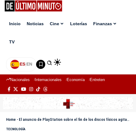
Inicio
Noticias
Cine
Loterías
Finanzas
TV
ES
|
EN
Nacionales
Internacionales
Economía
Entretenimiento
Deport
Home
-
El anuncio de PlayStation sobre el fin de los discos físicos agita a la comunidad ‘gamer’
TECNOLOGÍA