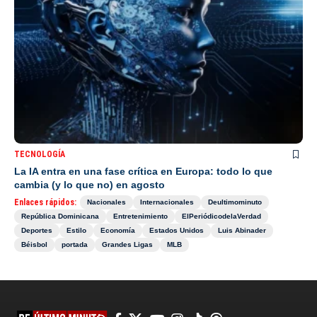
TECNOLOGÍA
La IA entra en una fase crítica en Europa: todo lo que
cambia (y lo que no) en agosto
Enlaces rápidos:
Nacionales
Internacionales
Deultimominuto
República Dominicana
Entretenimiento
ElPeriódicodelaVerdad
Deportes
Estilo
Economía
Estados Unidos
Luis Abinader
Béisbol
portada
Grandes Ligas
MLB