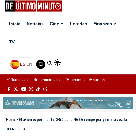
Inicio
Noticias
Cine
Loterías
Finanzas
TV
ES
|
EN
Nacionales
Internacionales
Economía
Entretenimiento
Deport
Home
-
El avión experimental X-59 de la NASA rompe por primera vez la velocidad del sonido
TECNOLOGÍA