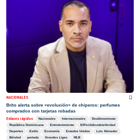
NACIONALES
Brito alerta sobre «evolución» de chiperos: perfumes
comprados con tarjetas robadas
Enlaces rápidos:
Nacionales
Internacionales
Deultimominuto
República Dominicana
Entretenimiento
ElPeriódicodelaVerdad
Deportes
Estilo
Economía
Estados Unidos
Luis Abinader
Béisbol
portada
Grandes Ligas
MLB