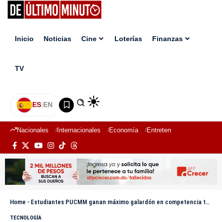
Inicio
Noticias
Cine
Loterías
Finanzas
TV
ES
|
EN
Nacionales
Internacionales
Economía
Entretenimiento
Deport
Home
-
Estudiantes PUCMM ganan máximo galardón en competencia tecnológica de Huawei en China
TECNOLOGÍA