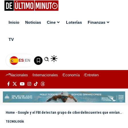
Inicio
Noticias
Cine
Loterías
Finanzas
TV
ES
|
EN
Nacionales
Internacionales
Economía
Entretenimiento
Deport
Home
-
Google y el FBI detectan grupo de ciberdelincuentes que envían a falsos trabajadores para robar información
TECNOLOGÍA