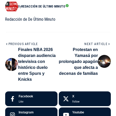
By
REDACCIÓN DE ÚLTIMO MINUTO
Redacción de De Último Minuto
PREVIOUS ARTICLE
NEXT ARTICLE
Finales NBA 2026
Protestan en
disparan audiencia
Yamasá por
televisiva con
prolongado apagón
histórico duelo
que afecta a
entre Spurs y
decenas de familias
Knicks
Facebook
X
Like
Follow
Instagram
Youtube