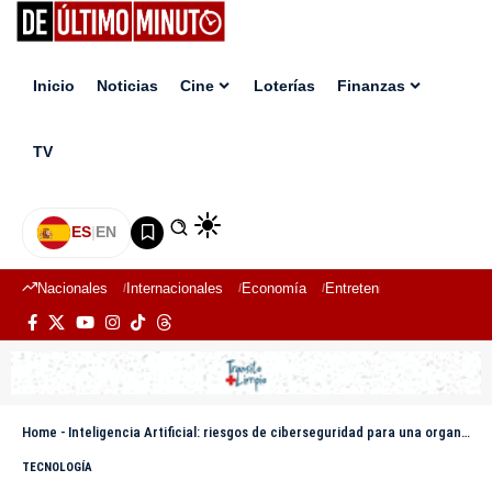
Inicio
Noticias
Cine
Loterías
Finanzas
TV
ES
|
EN
Nacionales
Internacionales
Economía
Entretenimiento
Deport
Home
-
Inteligencia Artificial: riesgos de ciberseguridad para una organización
TECNOLOGÍA