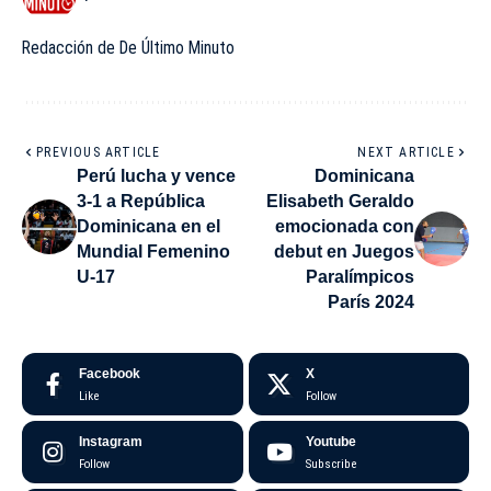
Redacción de De Último Minuto
PREVIOUS ARTICLE
NEXT ARTICLE
Perú lucha y vence
Dominicana
3-1 a República
Elisabeth Geraldo
Dominicana en el
emocionada con
Mundial Femenino
debut en Juegos
U-17
Paralímpicos
París 2024
Facebook
X
Like
Follow
Instagram
Youtube
Follow
Subscribe