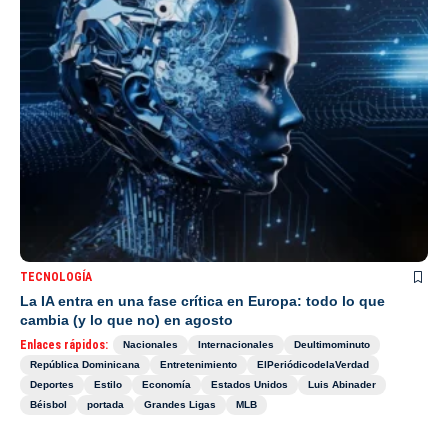
TECNOLOGÍA
La IA entra en una fase crítica en Europa: todo lo que
cambia (y lo que no) en agosto
Enlaces rápidos:
Nacionales
Internacionales
Deultimominuto
República Dominicana
Entretenimiento
ElPeriódicodelaVerdad
Deportes
Estilo
Economía
Estados Unidos
Luis Abinader
Béisbol
portada
Grandes Ligas
MLB