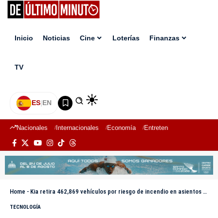
Inicio
Noticias
Cine
Loterías
Finanzas
TV
ES
|
EN
Nacionales
Internacionales
Economía
Entretenimiento
Deport
Home
-
Kia retira 462,869 vehículos por riesgo de incendio en asientos eléctricos delanteros
TECNOLOGÍA