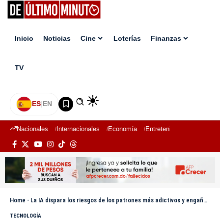
Inicio
Noticias
Cine
Loterías
Finanzas
TV
ES
|
EN
Nacionales
Internacionales
Economía
Entretenimiento
Deport
Home
-
La IA dispara los riesgos de los patrones más adictivos y engañosos de internet
TECNOLOGÍA