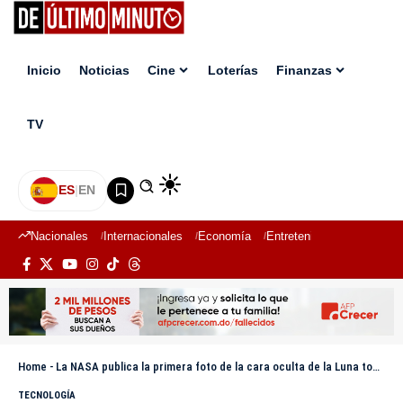
Inicio
Noticias
Cine
Loterías
Finanzas
TV
ES
|
EN
Nacionales
Internacionales
Economía
Entretenimiento
Deport
Home
-
La NASA publica la primera foto de la cara oculta de la Luna tomada por la misión Artemis II
TECNOLOGÍA