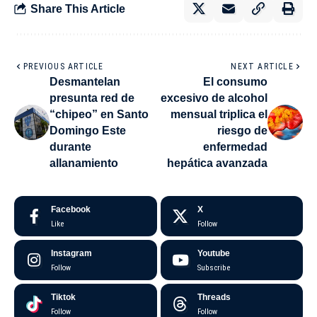
Share This Article
PREVIOUS ARTICLE
NEXT ARTICLE
Desmantelan
El consumo
presunta red de
excesivo de alcohol
“chipeo” en Santo
mensual triplica el
Domingo Este
riesgo de
durante
enfermedad
allanamiento
hepática avanzada
Facebook
X
Like
Follow
Instagram
Youtube
Follow
Subscribe
Tiktok
Threads
Follow
Follow