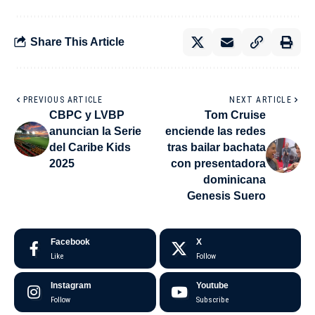
Share This Article
PREVIOUS ARTICLE
NEXT ARTICLE
CBPC y LVBP
Tom Cruise
anuncian la Serie
enciende las redes
del Caribe Kids
tras bailar bachata
2025
con presentadora
dominicana
Genesis Suero
Facebook
X
Like
Follow
Instagram
Youtube
Follow
Subscribe