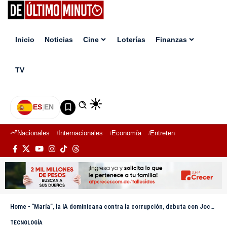
Inicio
Noticias
Cine
Loterías
Finanzas
TV
ES
|
EN
Nacionales
Internacionales
Economía
Entretenimiento
Deport
Home
-
“María”, la IA dominicana contra la corrupción, debuta con Jochy Gómez y Roger Stone
TECNOLOGÍA