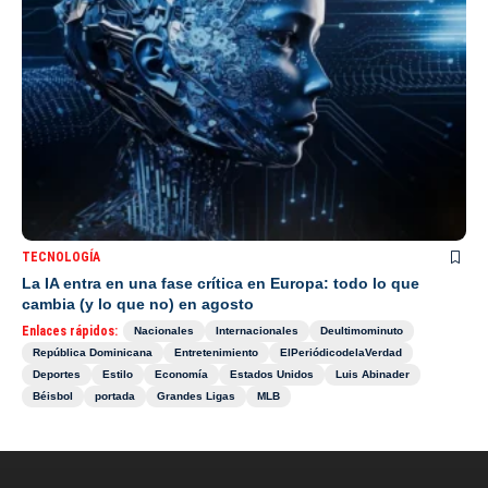
TECNOLOGÍA
La IA entra en una fase crítica en Europa: todo lo que
cambia (y lo que no) en agosto
Enlaces rápidos:
Nacionales
Internacionales
Deultimominuto
República Dominicana
Entretenimiento
ElPeriódicodelaVerdad
Deportes
Estilo
Economía
Estados Unidos
Luis Abinader
Béisbol
portada
Grandes Ligas
MLB