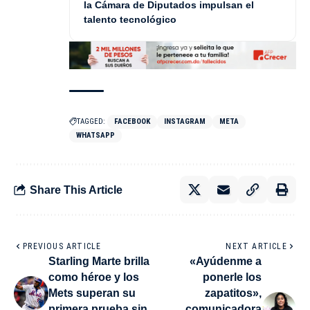
la Cámara de Diputados impulsan el
talento tecnológico
TAGGED:
FACEBOOK
INSTAGRAM
META
WHATSAPP
Share This Article
PREVIOUS ARTICLE
NEXT ARTICLE
Starling Marte brilla
«Ayúdenme a
como héroe y los
ponerle los
Mets superan su
zapatitos»,
primera prueba sin
comunicadora