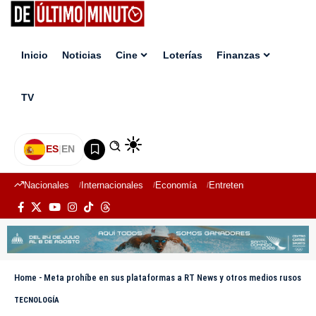
Inicio
Noticias
Cine
Loterías
Finanzas
TV
ES
|
EN
Nacionales
Internacionales
Economía
Entretenimiento
Deport
Home
-
Meta prohíbe en sus plataformas a RT News y otros medios rusos
TECNOLOGÍA