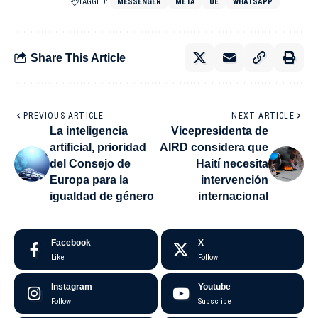
TAGGED:
MESSENGER
META
UE
WHATSAPP
Share This Article
PREVIOUS ARTICLE
NEXT ARTICLE
La inteligencia
Vicepresidenta de
artificial, prioridad
AIRD considera que
del Consejo de
Haití necesita
Europa para la
intervención
igualdad de género
internacional
Facebook
X
Like
Follow
Instagram
Youtube
Follow
Subscribe