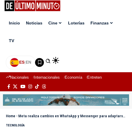
Inicio
Noticias
Cine
Loterías
Finanzas
TV
ES
|
EN
Nacionales
Internacionales
Economía
Entretenimiento
Deport
Home
-
Meta realiza cambios en WhatsApp y Messenger para adaptarse a la regulación de la UE
TECNOLOGÍA